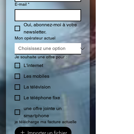
E-mail
*
Oui, abonnez-moi à votre 
newsletter.
Mon opérateur actuel
Je souhaite une offre pour :
L'internet
Les mobiles
La télévision
Le téléphone fixe
une offre jointe un
smartphone
je télécharge ma facture actuelle
Importer un fichier