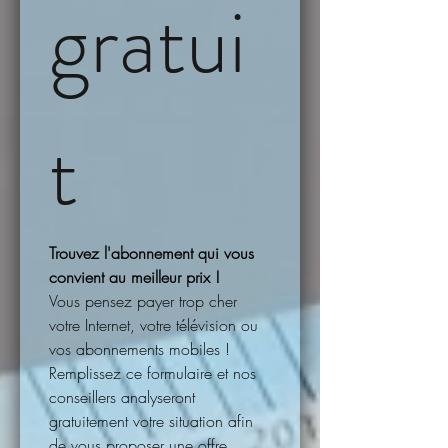
gratui
t
Trouvez l'abonnement qui vous 
convient au meilleur prix !
Vous pensez payer trop cher 
votre Internet, votre télévision ou 
vos abonnements mobiles !
Remplissez ce formulaire et nos 
conseillers analyseront 
gratuitement votre situation afin 
de vous proposer une offre 