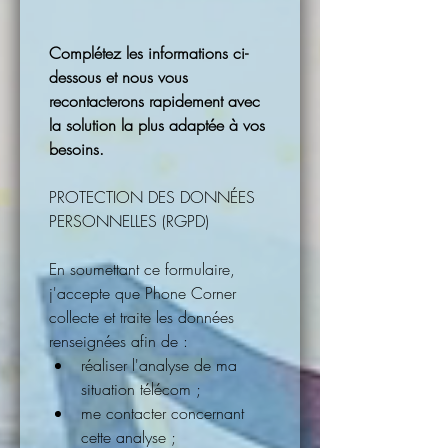
Complétez les informations ci-
dessous et nous vous 
recontacterons rapidement avec 
la solution la plus adaptée à vos 
besoins.
PROTECTION DES DONNÉES 
PERSONNELLES (RGPD)
En soumettant ce formulaire, 
j'accepte que Phone Corner 
collecte et traite les données 
renseignées afin de :
réaliser l'analyse de ma 
situation télécom ;
me contacter concernant 
cette analyse ;