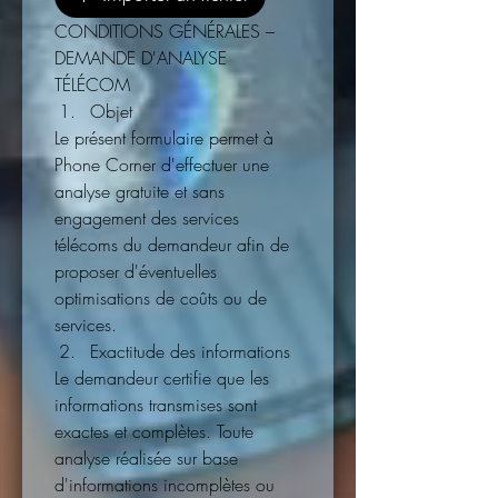
CONDITIONS GÉNÉRALES – 
DEMANDE D'ANALYSE 
TÉLÉCOM
Objet
Le présent formulaire permet à 
Phone Corner d'effectuer une 
analyse gratuite et sans 
engagement des services 
télécoms du demandeur afin de 
proposer d'éventuelles 
optimisations de coûts ou de 
services.
Exactitude des informations
Le demandeur certifie que les 
informations transmises sont 
exactes et complètes. Toute 
analyse réalisée sur base 
d'informations incomplètes ou 