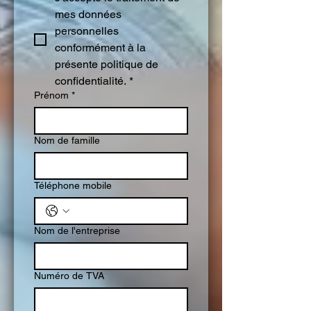
mes données 
personnelles 
conformément à la 
présente politique de 
confidentialité.
*
Prénom
*
Nom de famille
Téléphone mobile
Nom de l'entreprise
Numéro de TVA