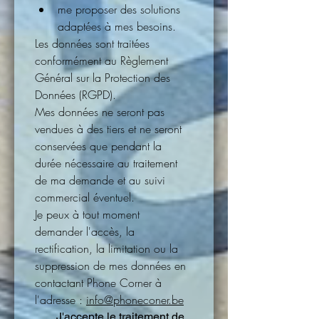
me proposer des solutions 
adaptées à mes besoins.
Les données sont traitées 
conformément au Règlement 
Général sur la Protection des 
Données (RGPD).
Mes données ne seront pas 
vendues à des tiers et ne seront 
conservées que pendant la 
durée nécessaire au traitement 
de ma demande et au suivi 
commercial éventuel.
Je peux à tout moment 
demander l'accès, la 
rectification, la limitation ou la 
suppression de mes données en 
contactant Phone Corner à 
l'adresse : 
info@phoneconer.be
J'accepte le traitement de 