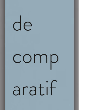
de 
comp
aratif 