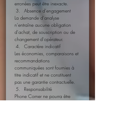
erronées peut être inexacte.
Absence d'engagement
La demande d'analyse 
n'entraîne aucune obligation 
d'achat, de souscription ou de 
changement d'opérateur.
Caractère indicatif
Les économies, comparaisons et 
recommandations 
communiquées sont fournies à 
titre indicatif et ne constituent 
pas une garantie contractuelle.
Responsabilité
Phone Corner ne pourra être 
tenu responsable des décisions 
prises par le demandeur sur 
base des informations fournies 
lors de l'analyse.
Propriété intellectuelle